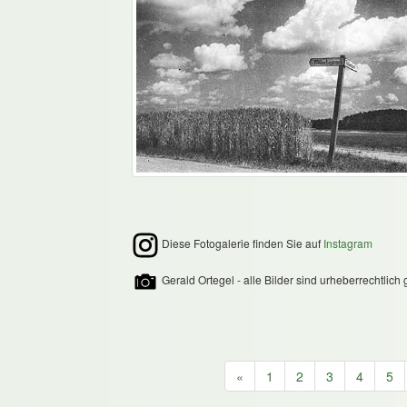
Diese Fotogalerie finden Sie auf
Instagram
Gerald Ortegel - alle Bilder sind urheberrechtlich 
«
1
2
3
4
5