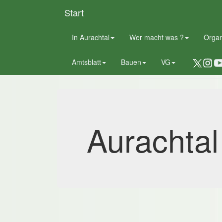
Start
In Aurachtal
Wer macht was ?
Orga
Der Blick zurück
Amtsblatt
Bauen
VG
Aurachtal