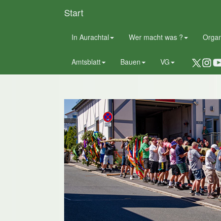
Start
In Aurachtal
Wer macht was ?
Orga
Fotogalerien
Amtsblatt
Bauen
VG