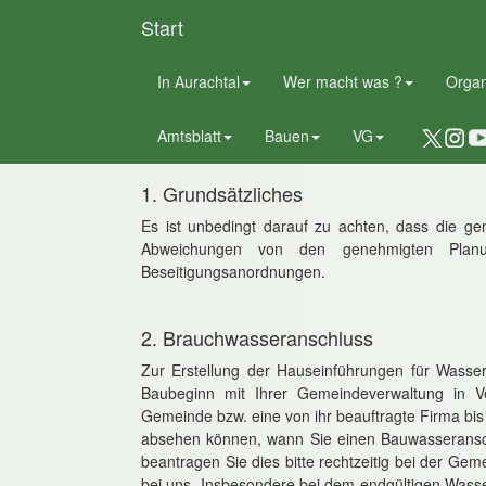
Start
In Aurachtal
Wer macht was ?
Orga
Informationen für 
Amtsblatt
Bauen
VG
1. Grundsätzliches
Es ist unbedingt darauf zu achten, dass die g
Abweichungen von den genehmigten Planu
Beseitigungsanordnungen.
2. Brauchwasseranschluss
Zur Erstellung der Hauseinführungen für Wasser 
Baubeginn mit Ihrer Gemeindeverwaltung in V
Gemeinde bzw. eine von ihr beauftragte Firma bis 
absehen können, wann Sie einen Bauwasseransch
beantragen Sie dies bitte rechtzeitig bei der Ge
bei uns. Insbesondere bei dem endgültigen Wasser